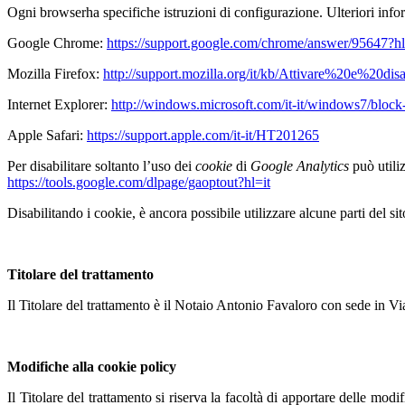
Ogni browserha specifiche istruzioni di configurazione. Ulteriori infor
Google Chrome:
https://support.google.com/chrome/answer/95647?hl
Mozilla Firefox:
http://support.mozilla.org/it/kb/Attivare%20e%20di
Internet Explorer:
http://windows.microsoft.com/it-it/windows7/block
Apple Safari:
https://support.apple.com/it-it/HT201265
Per disabilitare soltanto l’uso dei
cookie
di
Google Analytics
può util
https://tools.google.com/dlpage/gaoptout?hl=it
Disabilitando i cookie, è ancora possibile utilizzare alcune parti del si
Titolare del trattamento
Il Titolare del trattamento è il Notaio Antonio Favaloro con sede in 
Modifiche alla cookie policy
Il Titolare del trattamento si riserva la facoltà di apportare delle modi