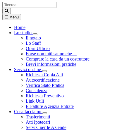
Menu
Home
Lo studio
Visualizza menù di secondo livello
Il notaio
Lo Staff
Orari Ufficio
Forse non tutti sanno che ...
Comprare la casa da un costruttore
Brevi informazioni pratiche
Servizi on-line
Visualizza menù di secondo livello
Richiesta Copia Atti
Autocertificazione
Verifica Stato Pratica
Consulenza
Richiesta Preventivo
Link Utili
E-Fatture Agenzia Entrate
Cosa facciamo
Visualizza menù di secondo livello
Trasferimenti
Atti Ipotecari
Servizi per le Aziende